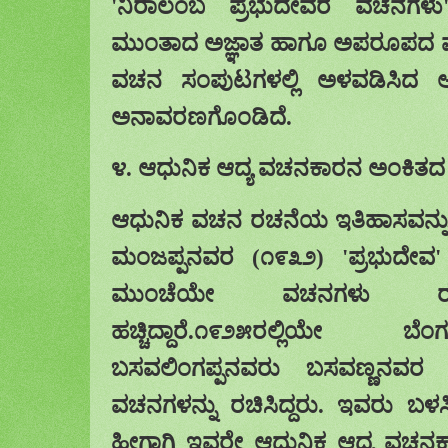
'
ನಿರಾಲಂಬ
ಪ್ರಭುದೇವರ ವಚನಗಳು
ಮುಂತಾದ
ಅಜ್ಞಾತ ಹಾಗೂ ಅಪರೂಪದ
ವಚನ ಸಂಪುಟಗಳಲ್ಲಿ
ಅಳವಡಿಸಿದ ಅವ
ಅನಾವರಣಗೊಂಡಿದೆ
.
೪. ಆಧುನಿಕ ಆದ್ಯ ವಚನಕಾರನ ಅಂಕಿತದ ಗ
ಆಧುನಿಕ ವಚನ ರಚನೆಯ ಇತಿಹಾಸವನ್ನು
ಮಂಜಪ್ಪನವರ (೧೯೩೨)
'
ಪ್ರಭುದೇವ
ಮುಂಚೆಯೇ ವಚನಗಳು ರಚನೆಯಾ
ಹಚ್ಚಿದ್ದಾರೆ.೧೯೨೫ರಲ್ಲಿಯೇ ಬೆಂ
ಬಸವಲಿಂಗಪ್ಪನವರು ಬಸವಣ್ಣನವ
ವಚನಗಳನ್ನು ರಚಿಸಿದ್ದರು. ಇವರು ಬಳ
ಹೀಗಾಗಿ ಇವರೇ ಆಧುನಿಕ ಆದ್ಯ ವಚನ