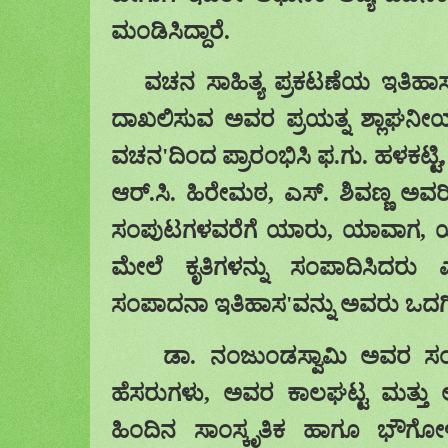
ಮಂಡಿಸಿದ್ದಾರೆ.
ವಚನ ಸಾಹಿತ್ಯ ಪ್ರಕಟಣೆಯ ಇತಿಹಾಸ
ದಾಖಲಿಸುವ ಅವರ ಪ್ರಯತ್ನ ಶ್ಲಾಘ
ವಚನ
'
ದಿಂದ ಪ್ರಾರಂಭಿಸಿ ಫ.ಗು. ಹಳಕಟ್ಟಿ
ಆರ್.ಸಿ. ಹಿರೇಮಠ
,
ಎಸ್. ಶಿವಣ್ಣ ಅವ
ಸಂಪುಟಗಳವರೆಗೆ ಯಾರು
,
ಯಾವಾಗ
,
ಯ
ಮೇಲೆ ಕೃತಿಗಳನ್ನು ಸಂಪಾದಿಸಿದ
ಸಂಪಾದನಾ ಇತಿಹಾಸ
'
ವನ್ನು ಅವರು ಒದಗಿಸ
ಡಾ. ನಂಜುಂಡಸ್ವಾಮಿ ಅವರ
ಹೆಸರುಗಳು
,
ಅವರ ಕಾಲಘಟ್ಟ ಮತ್ತು
ಹಿಂದಿನ ಸಾಂಸ್ಕೃತಿಕ ಹಾಗೂ ಭೌಗೋಳಿಕ