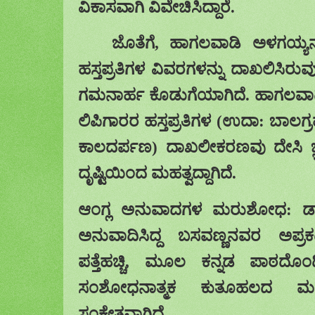
ವಿಕಾಸವಾಗಿ ವಿವೇಚಿಸಿದ್ದಾರೆ.
ಜೊತೆಗೆ
,
ಹಾಗಲವಾಡಿ ಅಳಗಯ್ಯನ
ಹಸ್ತಪ್ರತಿಗಳ ವಿವರಗಳನ್ನು ದಾಖಲಿಸಿರುವುದು 
ಗಮನಾರ್ಹ ಕೊಡುಗೆಯಾಗಿದೆ. ಹಾಗಲವಾ
ಲಿಪಿಗಾರರ
ಹಸ್ತಪ್ರತಿಗಳ
(
ಉದಾ
:
ಬಾಲಗ್
ಕಾಲದರ್ಪಣ
)
ದಾಖಲೀಕರಣವು
ದೇಸಿ
ದೃಷ್ಟಿಯಿಂದ ಮಹತ್ವದ್ದಾಗಿದೆ
.
ಆಂಗ್ಲ ಅನುವಾದಗಳ ಮರುಶೋಧ: ಡಾ.
ಅನುವಾದಿಸಿದ್ದ ಬಸವಣ್ಣನವರ ಅಪ್ರ
ಪತ್ತೆಹಚ್ಚಿ
,
ಮೂಲ ಕನ್ನಡ ಪಾಠದೊಂದಿ
ಸಂಶೋಧನಾತ್ಮಕ ಕುತೂಹಲದ ಮತ್ತ
ಸಂಕೇತವಾಗಿದೆ.