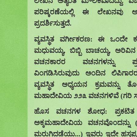
ಲೇಖನ
ಅತ್ಯಂತ ಮೌಲಿಕವಾದದ್ದು
.
ವಚ
ಪರಿಷ್ಕರಣೆಯಲ್ಲಿ ಈ ಲೇಖನ
ವು
ಅತ್ಯ
ಪ್ರದರ್ಶಿಸುತ್ತ
ದೆ.
ವ್ಯವಸ್ಥಿತ
ವರ್ಗೀಕರಣ
:
ಈ
ಒಂದೇ ಕಟ
ಮಧುವಯ್ಯ
,
ಬಿಬ್ಬಿ
ಬಾಚಯ್ಯ
,
ಅರಿವಿನ
ವಚನಕಾರರ
ವಚನಗಳನ್ನು ಪ್ರತ್
ವಿಂಗಡಿಸಿರುವುದು
ಅಂದಿನ ಲಿಪಿಗಾ
ವ್ಯವಸ್ಥಿತ ಅಧ್ಯಯನ ಕ್ರಮವನ್ನು
ತೋರ
ಮಹಾದೇವಿಯ
೨೨೩ ವಚನಗಳಿವೆ
(
ಗರಿ
ಸ
ಹೊಸ
ವಚನಗಳ ಶೋಧ
:
ಪ್ರಕಟಿತ
ಅಕ್ಕಮಹಾದೇವಿಯ ವಚನವೊಂದನ್ನು
ಮರುಗಿದಡೆಯು
...) ಇವರು
ಇದೇ ಹಸ್ತಪ್ರ