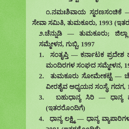
೧.ನಮಃಶಿವಾಯ ಸ್ಮರಣಸಂಚಿಕೆ
ಸೇವಾ ಸಮಿತಿ
,
ತುಮಕೂರು
, 1993 (
ಇತರ
೨.
ಚೆನ್ನುಡಿ
—
ತುಮಕೂರು
;
ಜಿಲ್
ಸಮ್ಮೇಳನ
,
ಗುಬ್ಬಿ
, 1997
1.
ಸಂತೃಪ್ತಿ
—
ಕರ್ನಾಟಕ ಪ್ರದೇ
ಮಂದಿರಗಳ ಸಂಘದ ಸಮ್ಮೇಳನ
, 1
2.
ತುಮಕೂರು ಸೋಮೇಕಟ್ಟೆ
—
ಚ
ವೀರಶೈವ ಅಧ್ಯಯನ ಸಂಸ್ಥೆ
,
ಗದಗ
,
3.
ಬಹುಧಾನ್ಯ ಸಿರಿ
—
ಧಾನ್ಯ
(
ಇತರರೊಂದಿಗೆ)
4.
ಧಾನ್ಯ ಲಕ್ಷ್ಮಿ
—
ಧಾನ್ಯ ವ್ಯಾಪಾರ