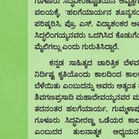
ಗೂಳೂರು ಸಿದ್ಧವೀರಣ್ಣೊಡೆಯನ ಆವೃತ್ತಿಗಷ್
ವಲಯಕ್ಕೆ
, '
ಹಲಗೆಯಾರ್ಯನ ಶೂನ್ಯಸಂ
ಪರಿಷ್ಕರಿಸಿ
,
ಪ್ರೊ. ಎಸ್. ವಿದ್ಯಾಶಂಕರ 
ಸಿದ್ಧಲಿಂಗಯ್ಯನವರು ಒದಗಿಸಿದ ಕೊಡುಗ
ಮೈಲಿಗಲ್ಲು ಎಂದು ಗುರುತಿಸಿದ್ದಾರೆ.
ಕನ್ನಡ ಸಾಹಿತ್ಯದ ಚಾರಿತ್ರಿಕ ಬೆಳ
ನಿರ್ದಿಷ್ಟ ಕೃತಿಯೊಂದು ಕಾಲದಿಂದ ಕಾಲಕ
ಬೆಳೆಯಿತು ಎಂಬುದನ್ನು ಅವರು ಅತ್ಯಂತ ತಾರ್
ಶಿವಗಣಪ್ರಸಾದಿ ಮಹಾದೇವಯ್ಯನವರ
ತದನಂತರ ಹಲಗೆಯಾರ್ಯ
,
ಗುಮ್ಮಳಾಪ
ಗೂಳೂರು ಸಿದ್ಧವೀರಣ್ಣ ಒಡೆಯರ ಕಾಲಕ್
ಎಂಬುದರ ತುಲನಾತ್ಮಕ ಅಧ್ಯಯನ