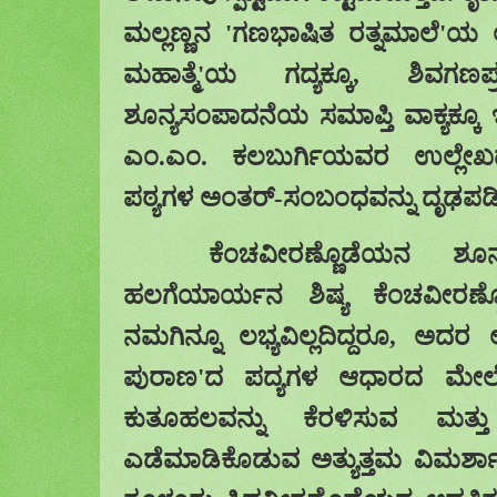
ಮಲ್ಲಣ್ಣನ
'
ಗಣಭಾಷಿತ
ರತ್ನಮಾಲೆ
'
ಯ
ಮಹಾತ್ಮೆ
'
ಯ
ಗದ್ಯಕ್ಕೂ
,
ಶಿವಗಣಪ್
ಶೂನ್ಯಸಂಪಾದನೆಯ
ಸಮಾಪ್ತಿ ವಾಕ್ಯಕ್ಕ
ಎಂ
.
ಎಂ
.
ಕಲಬುರ್ಗಿಯವರ
ಉಲ್ಲೇಖ
ಪಠ್ಯಗಳ ಅಂತರ್‌
-
ಸಂಬಂಧವನ್ನು
ದೃಢಪಡಿಸ
ಕೆಂಚವೀರಣ್ಣೊಡೆಯನ
ಶೂ
ಹಲಗೆಯಾರ್ಯನ
ಶಿಷ್ಯ ಕೆಂಚವೀರಣ
ನಮಗಿನ್ನೂ
ಲಭ್ಯವಿಲ್ಲದಿದ್ದರೂ
,
ಅದರ
ಅ
ಪುರಾಣ
'
ದ
ಪದ್ಯಗಳ ಆಧಾರದ ಮೇಲೆ 
ಕುತೂಹಲವನ್ನು ಕೆರಳಿಸುವ
ಮತ್ತ
ಎಡೆಮಾಡಿಕೊಡುವ ಅತ್ಯುತ್ತಮ
ವಿಮರ್ಶ