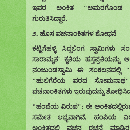
ಇವರ ಅಂಕಿತ "ಅಮರಗೊಂಡ ಮಲ
ಗುರುತಿಸಿದ್ದಾರೆ.
೨. ಹೊಸ ವಚನಾಂಕಿತಗಳ ಶೋಧನೆ
ಕಟ್ಟಿಗೆಹಳ್ಳಿ ಸಿದ್ದಲಿಂಗ ಸ್ವಾಮಿಗಳು 
ಸಾರಾಮೃತ
'
ಕೃತಿಯ ಹಸ್ತಪ್ರತಿಯನ್ನ
ನಂಜುಂಡಸ್ವಾಮಿ ಈ ಸಂಕಲನದಲ್ಲಿ 
"ಹುಲಿಗೆರೆಯ ವರದ ಸೋಮನಾ
ವಚನಾಂಕಿತಗಳು
ಇರುವುದನ್ನು ಶೋಧಿಸಿದ್ದ
"
ಹಂಪೆಯ ವಿರುಪ": ಈ ಅಂಕಿತದಲ್ಲಿ
ಸಮೇತ ಲಭ್ಯವಾಗಿವೆ. ಹಂಪಿಯ ವಿರ
ಅಂಕಿತದಲ್ಲಿ ವಚನ ರಚನೆ ಮಾಡ