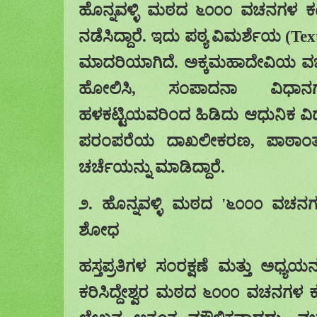
ಹೊನ್ನವಳ್ಳಿ ಮಠದ ೬೦೦೦ ವಚನಗಳ ಕಟ್
ನಡೆಸಿದ್ದಾರೆ. ಇದು ಪಠ್ಯ ವಿಮರ್ಶೆಯ (
Tex
ಮಾದರಿಯಾಗಿದೆ. ಅಕ್ಕಮಹಾದೇವಿಯ ವಚನಗ
ಹೋಲಿಸಿ
,
ಸಂಪಾದನಾ ವಿಧಾನಗ
ಹಳಕಟ್ಟಿಯವರಿಂದ ಹಿಡಿದು ಆಧುನಿಕ ವಿ
ಪರಂಪರೆಯ ದಾಖಲೀಕರಣ, ಪಾಠಾಂ
ಚರ್ಚೆಯನ್ನು ಮಾಡಿದ್ದಾರೆ.
೨
.
ಹೊನ್ನವಳ್ಳಿ
ಮಠದ
'
೬೦೦೦
ವಚನಗಳ
ಶೋಧ
ಹಸ್ತಪ್ರತಿಗಳ
ಸಂರಕ್ಷಣೆ ಮತ್ತು ಅಧ್ಯಯ
ಕರಿಸಿದ್ದೇಶ್ವರ
ಮಠದ ೬೦೦೦ ವಚನಗಳ ಕಟ್