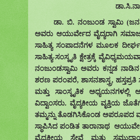
ಡಾ.ಸಿ.
ಡಾ. ಬಿ. ನಂಜುಂಡ ಸ್ವಾಮಿ
(
ಜನ
ಅವರು ಆಯುರ್ವೇದ ವೈದ್ಯರಾಗಿ ಸಮಾಜ
ಸಾಹಿತ್ಯ ಸಂಪಾದನೆಗಳ
ಮೂಲಕ
ದೀರ್ಘ
ಸಾಹಿತ್ಯ-ಸಂಸ್ಕೃತಿ ಕ್ಷೇತ್ರಕ್ಕೆ
ವೈವಿಧ್ಯಮಯ
ವ
ನಂಜುಂಡಸ್ವಾಮಿ ಅವರು ಕನ್ನಡ
ನಾಡಿ
ಶರಣ ಪರಂಪರೆ
,
ಶಾಸನಶಾಸ್ತ್ರ
,
ಹಸ್ತಪ್ರತಿ
ಮತ್ತು ಸಾಂಸ್ಕೃತಿಕ ಅಧ್ಯಯನಗಳಲ್ಲಿ
ವಿದ್ವಾಂಸರು. ವೈದ್ಯಕೀಯ ವೃತ್ತಿಯ ಜೊತೆ
ತಮ್ಮನ್ನು ತೊಡಗಿಸಿಕೊಂಡ ಅಪರೂಪದ ವ್ಯಕ್
ಸ್ಥಾಪಿಸಿದ
ಪಂಡಿತ ತಾರಾನಾಥ
ಆಯುರ್ವೇ
ವೈದ್ಯಕೀಯ ಸೇವೆ ಮತ್ತು ಸಮುದಾಯ 