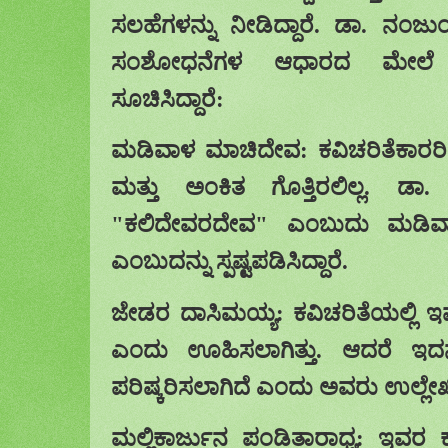
ಸಲಹೆಗಳನ್ನು ನೀಡಿದ್ದಾರೆ. ಡಾ. ನಂಜ
ಸಂಶೋಧನೆಗಳ ಆಧಾರದ ಮೇಲೆ ಕೆಲ
ಸೂಚಿಸಿದ್ದಾರೆ:
ಮಡಿವಾಳ ಮಾಚಿದೇವ: ಕವಿಚರಿತೆಕಾರ
ಮತ್ತು ಅಂಕಿತ ಗೊತ್ತಿರಲಿಲ್ಲ. ಡ
"ಕಲಿದೇವರದೇವ" ಎಂಬುದು ಮಡಿವ
ಎಂಬುದನ್ನು ಸ್ಪಷ್ಟಪಡಿಸಿದ್ದಾರೆ.
ಜೇಡರ ದಾಸಿಮಯ್ಯ: ಕವಿಚರಿತೆಯಲ್ಲಿ ಇವರ
ಎಂದು ಊಹಿಸಲಾಗಿತ್ತು. ಆದರೆ ಇದನ್
ಪರಿಷ್ಕರಿಸಲಾಗಿದೆ ಎಂದು ಅವರು ಉಲ್ಲೇಖಿಸ
ಮಲ್ಲಿಕಾರ್ಜುನ ಪಂಡಿತಾರಾಧ್ಯ: ಇವರ ಕಾ