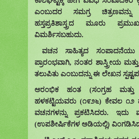
ಕಾಲಘಟ್ಟಕ್ಕೆ
ಹೇಗೆ ವಿವಿಧ ಸಂಪಾದಕರ ಕೈ
ಎಂಬುದರ
ಸಮಗ್ರ ಚಿತ್ರಣವನ್ನು ಕ
ಹಸ್ತಪ್ರತಿಶಾಸ್ತ್ರದ
ಮೂರು ಪ್ರಮು
ವಿಮರ್ಶಿಸಬಹುದು
.
ವಚನ ಸಾಹಿತ್ಯದ
ಸಂಪಾದನೆಯು 
ಪ್ರಾರಂಭವಾಗಿ
,
ನಂತರ
ಶಾಸ್ತ್ರೀಯ ಮತ್ತು
ತಲುಪಿತು
ಎಂಬುದನ್ನು ಈ ಲೇಖನ ಸ್ಪಷ್ಟಪಡ
ಆರಂಭಿಕ
ಹಂತ
(
ಸಂಗ್ರಹ
ಮತ್ತು
ಹಳಕಟ್ಟಿಯವರು
(
೧೯೨೬
)
ಕೇವಲ ೧೨
ವಚನಗಳನ್ನು ಪ್ರಕಟಿಸಿದರು
.
ಇದು ವ
(
ಉಪಶೀರ್ಷಿಕೆಗಳ
ಅಡಿಯಲ್ಲಿ
)
ವಿಂಗಡಿಸಿ