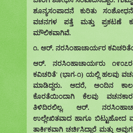
ಶೂನ್ಯಸಂಪಾದನೆ ಕುರಿತು ಸಂಶೋಧನೆ
ವಚನಗಳ ಪತ್ತೆ ಮತ್ತು ಪ್ರಕಟಣೆ
ಮೌಲಿಕವಾಗಿವೆ.
೧. ಆರ್. ನರಸಿಂಹಾಚಾರ್ಯರ ಕವಿಚರಿತೆ
ಆರ್. ನರಸಿಂಹಾಚಾರ್ಯರು ೧೯೦೭ರಲ್
ಕವಿಚರಿತೆ
' (
ಭಾಗ-೧) ಯಲ್ಲಿ ಹಲವು ವಚನ
ಮಾಡಿದ್ದರು. ಆದರೆ
,
ಅಂದಿನ ಕಾಲಕ್
ಕೊರತೆಯಿಂದಾಗಿ ಕೆಲವು ವಚನಕಾ
ತಿಳಿದಿರಲಿಲ್ಲ. ಆರ್. ನರಸಿಂಹಾಚ
ಉಲ್ಲೇಖಿತವಾದ ಹಾಗೂ ಬಿಟ್ಟುಹೋದ ವ
ತಾರ್ಕಿಕವಾಗಿ ಚರ್ಚಿಸಿದ್ದಾರೆ ಮತ್ತು ಅವುಗಳ