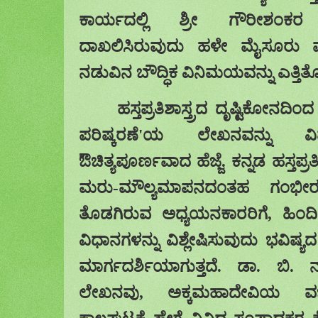
ಕಾರ್ಯದಲ್ಲಿ ಶ್ರೀ
ಗೌರೀಶಂಕರ 
ದಾಖಲಿಸಿರುವುದು ಹಳೇ ಮೈಸೂರು
ನಡುವಿನ
ಬೌದ್ಧಿಕ ವಿನಿಮಯವನ್ನು
ಎತ್ತಿತ
ಹಸ್ತಪ್ರತಿಶಾಸ್ತ್ರದ
ದೃಷ್ಟಿಕೋನದಿಂದ
ಪರಿಷ್ಕರಣೆ
'
ಯ
ಲೇಖನವನ್ನು ವಿಮ
ಔಚಿತ್ಯಪೂರ್ಣವಾದ ಹೆಜ್ಜೆ
.
ಕನ್ನಡ
ಹಸ್ತಪ್ರತ
ಮರು
-
ಮೌಲ್ಯಮಾಪನದಂತಹ
ಗಂಭೀರ
ತೊಡಗಿರುವ ಅಧ್ಯಯನಕಾರರಿಗೆ
,
ಹಿಂದ
ವಿಧಾನಗಳನ್ನು
ವಿಶ್ಲೇಷಿಸುವುದು ಭವಿಷ್ಯದ
ಮಾರ್ಗದರ್ಶಿಯಾಗುತ್ತದೆ
.
ಡಾ
.
ಬಿ
.
ಲೇಖನವು
,
ಅಕ್ಕಮಹಾದೇವಿಯ
ವ