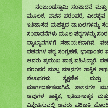
ನಂಜುಂಡಸ್ವಾಮಿ ಸಂಪಾದನೆ ಮತ್ತ
ಮೂಲಕ
,
ವಚನ ಪರಂಪರೆ
,
ವೀರಶೈವ ಸ
ಇತಿಹಾಸದ ಮಹತ್ವದ ದಾಖಲೆಗಳನ್ನು ಸಂಗ್ರಹ
ಸಂಪಾದನೆಗಳು ಮೂಲ ಪಠ್ಯಗಳನ್ನು ಸಂರಕ್ಷ
ವ್ಯಾಖ್ಯಾನಗಳಿಗೆ ಸಹಾಯಕವಾಗಿವೆ. 
ವಚನಗಳ ಪಠ್ಯ ಸಂಗ್ರಹಣೆ
,
ಭಾಷಾಂತರ ಮತ
ಅವರು ಪ್ರಮುಖ ಪಾತ್ರ ವಹಿಸಿದ್ದಾರೆ. ವ
ಪರಂಪರೆ ಮತ್ತು ವಚನಗಳ ತಾತ್ವಿಕ ಅರ್ಥ
ಲೇಖನಗಳು ಶೈಕ್ಷಣಿಕ ಮತ್ತು 
ಮಾರ್ಗದರ್ಶಕವಾಗಿವೆ. ಶಾಸನಗಳ ಮೂಲ 
ಅವುಗಳ ತಾತ್ವಿಕ
,
ಇತಿಹಾಸಾತ್ಮಕ ಮತ್
ವಿಶ್ಲೇಷಿಸುವಲ್ಲಿ ಅವರು ಪರಿಣತಿ ಹೊಂದಿ