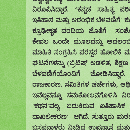
ನಿರೂಪಿಸಿದ್ದಾರೆ.
ʻ
ಕನ್ನಡ ಸಾಹಿತ್ಯ ಪರ
ಇತಿಹಾಸ ಮತ್ತು ಆರಂಭಿಕ ಬೆಳವಣಿಗೆ
'
ಕ
ಕ್ರೂಢೀಕೃತ ವರದಿಯ ಜೊತೆಗೆ
ಸಂಶೋ
ಕೇವಲ ಒಂದೇ ಮೂಲವನ್ನು ಅವಲಂಬಿ
ಮಾಹಿತಿ ಸಂಗ್ರಹಿಸಿ ಪರಸ್ಪರ ಹೋಲಿಕೆ ಮಾ
ಘಟನೆಗಳನ್ನು (ಬ್ರಿಟಿಷ್ ಆಡಳಿತ
,
ಶಿಕ್ಷ
ಬೆಳವಣಿಗೆಯೊಂದಿಗೆ ಜೋಡಿಸಿದ್ದ
ರಾಜಕಾರಣ
,
ಸಮಿತಿಗಳ ಚರ್ಚೆಗಳು
,
ಆರ್ಥ
ಇವೆಲ್ಲವನ್ನೂ ಸಮತೋಲನಗೊಳಿಸಿ ನಿರೂ
'
ಕಥನ
'
ವಲ್ಲ
,
ಬದುಕಿರುವ ಐತಿಹಾಸಿಕ 
ದಾಖಲೀಕರಣ
'
ಆಗಿದೆ.
ಸುತ್ತೂರು
ಮಠದ 
ಬಸವನಾಳರು
ನೀಡಿದ ಉಪನ್ಯಾಸ ಮತ್