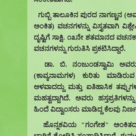
ಗುಬ್ಬಿ ತಾಲೂಕಿನ ಪುರದ ನಾಗಣ್ಣನ (
ಅಂಕಿತ) ವಚನಗಳನ್ನು ವಿಸ್ತೃತವಾಗಿ ವಿಶ
ದೃಷ್ಟಿಗೆ ಸಾಕ್ಷಿ. ೧೩ನೇ ಶತಮಾನದ ವಚ
ವಚನಗಳನ್ನು ಗುರುತಿಸಿ ಪ್ರಕಟಿಸಿದ್ದಾರೆ.
ಡಾ. ಬಿ. ನಂಜುಂಡಸ್ವಾಮಿ ಅವ
(ಕಾವ್ಯನಾಮಗಳ) ಕುರಿತು ಮಾಡಿ
ಆಳವಾದದ್ದು ಮತ್ತು ಐತಿಹಾಸಿಕ ತಪ್ಪುಗಳನ್
ಮಹತ್ವದ್ದಾಗಿದೆ. ಅವರು ಹಸ್ತಪ್ರತಿಗಳನ್ನ
ಹಿಂದೆ ವಿದ್ವಾಂಸರು ಮಾಡಿದ್ದ ಕೆಲವು ನಿರ್ಣ
ಹೊನ್ನಕವಿಯ "ಗಂಗೇಶ" ಅಂಕಿತದ
ಬಾರಿಗೆ ಶೋಧಿಸಿ
ಸಂಪಾದಿಸಿದ್ದಾರೆ. ಗುಮ