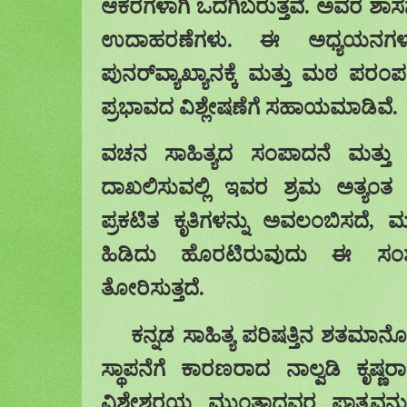
ಆಕರಗಳಾಗಿ
ಒದಗಿಬರುತ್ತವೆ
.
ಅವರ ಶಾಸ
ಉದಾಹರಣೆಗಳು. ಈ ಅಧ್ಯಯನಗಳ
ಪುನರ್‌ವ್ಯಾಖ್ಯಾನಕ್ಕೆ ಮತ್ತು ಮಠ ಪ
ಪ್ರಭಾವದ ವಿಶ್ಲೇಷಣೆಗೆ ಸಹಾಯಮಾಡಿವೆ.
ವಚನ ಸಾಹಿತ್ಯದ
ಸಂಪಾದನೆ ಮತ್ತು 
ದಾಖಲಿಸುವಲ್ಲಿ
ಇವರ
ಶ್ರಮ ಅತ್ಯಂತ
ಪ್ರಕಟಿತ
ಕೃತಿಗಳನ್ನು ಅವಲಂಬಿಸದೆ
,
ಮ
ಹಿಡಿದು ಹೊರಟಿರುವುದು
ಈ ಸಂಶೋ
ತೋರಿಸುತ್ತದೆ
.
ಕನ್ನಡ ಸಾಹಿತ್ಯ ಪರಿಷತ್ತಿನ ಶತಮಾನೋತ್
ಸ್ಥಾಪನೆಗೆ ಕಾರಣರಾದ ನಾಲ್ವಡಿ ಕೃಷ
ವಿಶ್ವೇಶ್ವರಯ್ಯ ಮುಂತಾದವರ ಪಾತ್ರವನ್ನ