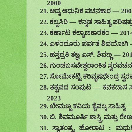
2000
21.
ಆದ್ಯ ಆಧುನಿಕ ವಚನಕಾರ
—
200
22.
ಕಲ್ಪಸಿರಿ
—
ಕನ್ನಡ ಸಾಹಿತ್ಯ ಪರಿಷತ
23.
ಕರ್ಣಾಟ ಕಲ್ಯಾಣಕಾರಕಂ
—
201
24.
ಎಳಂದೂರು ಪರ್ವತ ಶಿವಯೋಗಿ
25.
ಹಸ್ತಪ್ರತಿ ತಜ್ಞ ಎಸ್. ಶಿವಣ್ಣ
—
20
26.
ಗುಂಡಬಸವೇಶ್ವರಾಂಕಿತ ಸ್ವರವಚ
27.
ಸೋಮೇಕಟ್ಟಿ ಕರಿವೃಷಭೇಂದ್ರ ಸ್
28.
ತತ್ವಪದ ಸಂಪುಟ
—
ಕನಕದಾಸ ಸ
2023
29.
ಖೇಮಣ್ಣ ಕವಿಯ ಕೈವಲ್ಯ ಸಾಹಿತ್ಯ
30.
ಬಿ. ಶಿವಮೂರ್ತಿ ಶಾಸ್ತ್ರಿ ಮತ್ತು ರ
31.
ಸ್ವಾತಂತ್ರ್ಯ ಹೋರಾಟ : ಮಧು