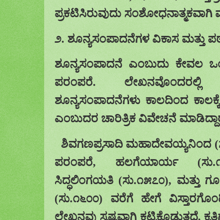
ಪ್ರಕಟಿಸಿರುವುದು
ಸಂಶೋಧನಾತ್ಮಕವಾಗಿ 
೨
.
ಶೂನ್ಯಸಂಪಾದನೆಗಳ
ವಿಕಾಸ ಮತ್ತು ಪಠ್
ಶೂನ್ಯಸಂಪಾದನೆ
ಎಂಬುದು ಕೇವಲ ಒಂದ
ಪರಂಪರೆ
. ಲೇಖನವೊಂದರಲ್ಲಿ ನ
ಶೂನ್ಯಸಂಪಾದನೆಗಳು
ಕಾಲದಿಂದ ಕಾಲಕ್ಕ
ಎಂಬುದರ
ಚಾರಿತ್ರಿಕ ವಿವೇಚನೆ
ಮಾಡಿದ್ದಾರ
ಶಿವಗಣಪ್ರಸಾದಿ
ಮಹಾದೇವಯ್ಯನಿಂದ
(
ಪರಂಪರೆ
,
ಹಲಗೆಯಾರ್ಯ
(
ಸು
.
ಸಿದ್ಧಲಿಂಗಯತಿ
(
ಸು
.
೧೫೭೦
),
ಮತ್ತು ಗ
(
ಸು
.
೧೬೦೦
)
ವರೆಗೆ ಹೇಗೆ
ವಿಸ್ತಾರಗೊ
ಲೇಖನವು ಸ್ಪಷ್ಟವಾಗಿ
ಕಟ್ಟಿಕೊಡುತ್ತದೆ
.
ಕೃತ