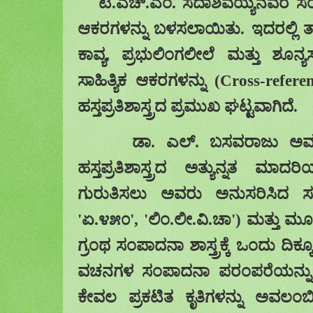
ಟಿ
.
ಎಚ್
.
ಎಂ
.
ಸದಾಶಿವಯ್ಯನವರ
ಸಂ
ಆಕರಗಳನ್ನು
ಬಳಸಲಾಯಿತು
.
ಇದರಲ್ಲಿ
ತ
ಕಾವ್ಯ
,
ಪ್ರಭುಲಿಂಗಲೀಲೆ
ಮತ್ತು ಶೂನ
ಸಾಹಿತ್ಯಿಕ ಆಕರಗಳನ್ನು
(Cross-refere
ಹಸ್ತಪ್ರತಿಶಾಸ್ತ್ರದ ಪ್ರಮುಖ
ಘಟ್ಟವಾಗಿದೆ
.
ಡಾ
.
ಎಲ್
.
ಬಸವರಾಜು
ಅವ
ಹಸ್ತಪ್ರತಿಶಾಸ್ತ್ರದ ಅತ್ಯುನ್ನತ
ಮಾದರಿಯ
ಗುರುತಿಸಲು ಅವರು ಅನುಸರಿಸಿದ
ಸ
'
ಏ
.
೪೫೦
', '
ಲಿಂ
.
ಲೀ
.
ವಿ
.
ಚಾ
')
ಮತ್ತು ಮೂ
ಗ್ರಂಥ
ಸಂಪಾದನಾ ಶಾಸ್ತ್ರಕ್ಕೆ ಒಂದು
ದಿಕ್
ವಚನಗಳ ಸಂಪಾದನಾ ಪರಂಪರೆಯನ್ನು ವಿ
ಕೇವಲ ಪ್ರಕಟಿತ ಕೃತಿಗಳನ್ನು ಅವಲಂಬಿ