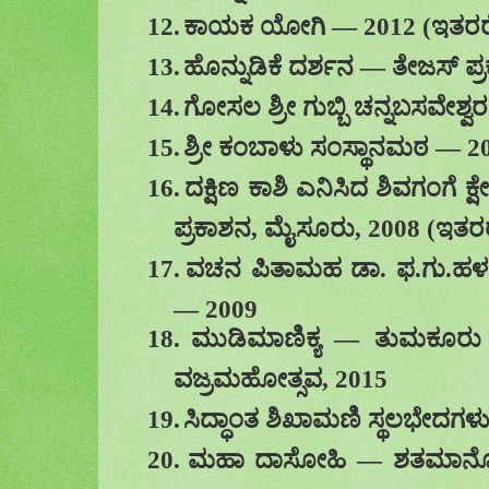
12.
ಕಾಯಕ ಯೋಗಿ
—
2012 (
ಇತರರ
13.
ಹೊನ್ನುಡಿಕೆ ದರ್ಶನ
—
ತೇಜಸ್ ಪ್
14.
ಗೋಸಲ ಶ್ರೀ ಗುಬ್ಬಿ ಚನ್ನಬಸವೇಶ್ವರ
15.
ಶ್ರೀ ಕಂಬಾಳು ಸಂಸ್ಥಾನಮಠ
—
2
16.
ದಕ್ಷಿಣ ಕಾಶಿ ಎನಿಸಿದ ಶಿವಗಂಗೆ ಕ್ಷ
ಪ್ರಕಾಶನ
,
ಮೈಸೂರು
, 2008 (
ಇತರರ
17.
ವಚನ ಪಿತಾಮಹ ಡಾ. ಫ.ಗು
.
ಹಳಕ
—
2009
18.
ಮುಡಿಮಾಣಿಕ್ಯ
—
ತುಮಕೂರು
ವಜ್ರಮಹೋತ್ಸವ
, 2015
19.
ಸಿದ್ಧಾಂತ ಶಿಖಾಮಣಿ ಸ್ಥಲಭೇದಗಳ
20.
ಮಹಾ ದಾಸೋಹಿ
—
ಶತಮಾನೋತ