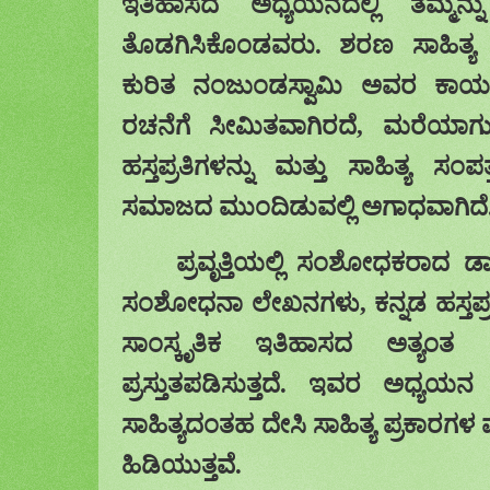
ಇತಿಹಾಸದ ಅಧ್ಯಯನದಲ್ಲಿ ತಮ್ಮನ್
ತೊಡಗಿಸಿಕೊಂಡವರು. ಶರಣ ಸಾಹಿತ್ಯ ಮ
ಕುರಿತ
ನಂಜುಂಡಸ್ವಾಮಿ ಅವರ ಕಾರ್ಯವ
ರಚನೆಗೆ ಸೀಮಿತವಾಗಿರದೆ
,
ಮರೆಯಾಗು
ಹಸ್ತಪ್ರತಿಗಳನ್ನು ಮತ್ತು ಸಾಹಿತ್ಯ ಸಂಪತ
ಸಮಾಜದ ಮುಂದಿಡುವಲ್ಲಿ ಅಗಾಧವಾಗಿದೆ
ಪ್ರವೃತ್ತಿಯಲ್ಲಿ ಸಂಶೋಧಕರಾದ ಡಾ
ಸಂಶೋಧನಾ ಲೇಖನಗ
ಳು,
ಕನ್ನಡ ಹಸ್ತಪ್ರತ
ಸಾಂಸ್ಕೃತಿಕ ಇತಿಹಾಸದ ಅತ್ಯಂತ
ಪ್ರಸ್ತುತಪಡಿಸುತ್ತದೆ
. ಇವರ ಅಧ್ಯಯ
ಸಾಹಿತ್ಯದಂತಹ ದೇಸಿ
ಸಾಹಿತ್ಯ ಪ್ರಕಾರಗ
ಹಿಡಿಯುತ್ತ
ವೆ.