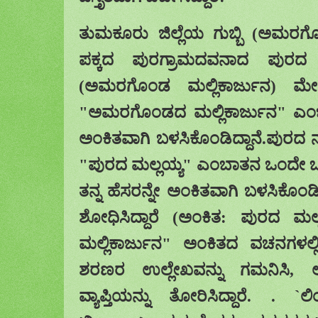
ತುಮಕೂರು ಜಿಲ್ಲೆಯ ಗುಬ್ಬಿ (ಅಮರಗೊ
ಪಕ್ಕದ ಪುರಗ್ರಾಮದವನಾದ ಪುರದ ನ
(ಅಮರಗೊಂಡ ಮಲ್ಲಿಕಾರ್ಜುನ) ಮೇ
"ಅಮರಗೊಂಡದ ಮಲ್ಲಿಕಾರ್ಜುನ" ಎಂಬ
ಅಂಕಿತವಾಗಿ ಬಳಸಿಕೊಂಡಿದ್ದಾನೆ.ಪುರ
"ಪುರದ ಮಲ್ಲಯ್ಯ" ಎಂಬಾತನ ಒಂದೇ ಒಂ
ತನ್ನ ಹೆಸರನ್ನೇ ಅಂಕಿತವಾಗಿ ಬಳಸಿಕೊಂಡಿ
ಶೋಧಿಸಿದ್ದಾರೆ (ಅಂಕಿತ: ಪುರದ ಮ
ಮಲ್ಲಿಕಾರ್ಜುನ" ಅಂಕಿತ
ದ
ವಚನಗಳಲ್
ಶರಣರ ಉಲ್ಲೇಖವನ್ನು ಗಮನಿಸಿ
,
ವ್ಯಾಪ್ತಿಯನ್ನು ತೋರಿಸಿದ್ದಾರೆ.
.
`
ಲ