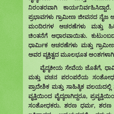
ನಿರಂತರವಾಗಿ ಕಾರ್ಯನಿರ್ವಹಿಸಿದ್ದಾರೆ
ಪ್ರಭಾವಗಳು ಗ್ರಾಮೀಣ ಜೀವನದ ನೈಜ
ಮಂದಿರಗಳ ಆಚರಣೆಗಳು ಮತ್ತು 
ಚಿಂತನೆಗೆ ಆಧಾರವಾಯಿತು. ಕುಟುಂಬ
ಧಾರ್ಮಿಕ ಆಚರಣೆಗಳು ಮತ್ತು ಗ್ರ
ಅವರ ವ್ಯಕ್ತಿತ್ವದ ಮೂಲಭೂತ ಅಂಶಗಳಾ
ವೈದ್ಯಕೀಯ ಸೇವೆ
ಯ ಜೊತೆಗೆ,
ಧಾರ
ಮತ್ತು ವಚನ ಪರಂಪರೆಯ ಸಂಶೋಧನೆ
ಪ್ರಾದೇಶಿಕ ಮತ್ತು ಸಾಹಿತ್ಯಿಕ ವಲಯದಲ್
ವೃತ್ತಿಯಿಂದ ವೈದ್ಯರಾಗಿದ್ದರೂ
,
ಪ್ರವೃತ್ತಿ
ಸಂಶೋಧಕರು.
ಶರಣ
ಧರ್ಮ
,
ಶರಣ ಸ