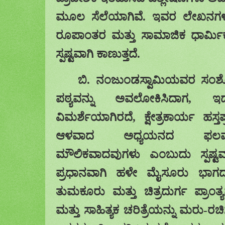
ಮೂಲ ಸೆಲೆಯಾಗಿವೆ.
ಇವರ
ಲೇಖನಗಳಲ
ರೂಪಾಂತರ ಮತ್ತು ಸಾಮಾಜಿಕ ಧಾರ್ಮ
ಸ್ಪಷ್ಟವಾಗಿ ಕಾಣುತ್ತದೆ.
ಬಿ
.
ನಂಜುಂಡಸ್ವಾಮಿಯವರ
ಸಂಶ
ಪಠ್ಯವನ್ನು
ಅವಲೋಕಿಸಿದಾಗ
,
ಇ
ವಿಮರ್ಶೆಯಾಗಿರದೆ
,
ಕ್ಷೇತ್ರಕಾರ್ಯ
ಹಸ್ತಪ್
ಆಳವಾದ
ಅಧ್ಯಯನದ ಫಲವ
ಮೌಲಿಕ
ವಾದವುಗಳು
ಎಂಬುದು ಸ್ಪಷ್ಟವಾ
ಪ್ರಧಾನವಾಗಿ ಹಳೇ ಮೈಸೂರು ಭಾಗ
ತುಮಕೂರು
ಮತ್ತು ಚಿತ್ರದುರ್ಗ ಪ್ರಾಂತ್
ಮತ್ತು ಸಾಹಿತ್ಯಕ ಚರಿತ್ರೆಯನ್ನು
ಮರು
-
ರಚಿ