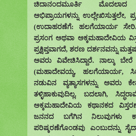
ಚಿದಾನಂದಮೂರ್ತಿ ಮೊದಲಾದ 
ಅಭಿಪ್ರಾಯಗಳನ್ನು ಉಲ್ಲೇಖಿಸುತ್ತಲೇ
,
ಪ
(ಉದಾಹರಣೆಗೆ: ಹಲಗೆಯಾರ್ಯ ಸೇರ
ಪ್ರಸಂಗ ಅಥವಾ ಅಕ್ಕಮಹಾದೇವಿಯ ವಿಸ್
ಪ್ರಕ್ಷಿಪ್ತವಾಗದೆ
,
ಶರಣ ದರ್ಶನವನ್ನು ಮತ್ತಷ್
ಅವರು ವಿವೇಚಿಸಿದ್ದಾರೆ. ನಾಲ್ಕು ಬೇ
(ಮಹಾದೇವಯ್ಯ
,
ಹಲಗೆಯಾರ್ಯ
,
ಸ
ನಡುವಿನ ವ್ಯತ್ಯಾಸಗಳನ್ನು ಅವರು
ತಳ್ಳಿಹಾಕುವುದಿಲ್ಲ. ಬದಲಾಗಿ
,
ಸಿದ್ಧರ
ಅಕ್ಕಮಹಾದೇವಿಯ ಕಥಾನಕದ ವಿಸ್ತರಣೆ
ಜನನದ ಬಗೆಗಿನ ನಿಲುವುಗಳು ಕಾ
ಪರಿಷ್ಕರಣೆಗೊಂಡವು ಎಂಬುದನ್ನು ಸೈದ್