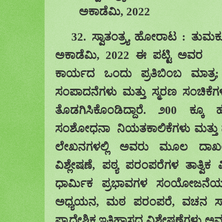
ಅಕಾಡೆಮಿ
, 2022
32.
ಸ್ವಾತಂತ್ರ್ಯ ಹೋರಾಟ : ತು
ಅಕಾಡೆಮಿ
, 2022
ಈ ಪಟ್ಟಿ ಅವರ
ಕಾರ್ಯದ ಒಂದು ಪ್ರತಿಬಿಂಬ ಮಾತ್ರ
ಸಂಪಾದನೆಗಳು ಮತ್ತು
ಸ್ಮರಣ
ಸಂಚಿಕೆಗ
ತೊಡಗಿಸಿಕೊಂಡಿದ್ದಾರೆ.
೨
00 ಕ್ಕೂ ಹ
ಸಂಶೋಧನಾ
ನಿಯತಕಾಲಿಕೆಗಳು
ಮತ್ತು ಪ
ಲೇಖನಗಳಲ್ಲಿ ಅವರು ಮೂಲ ದಾಖ
ವಿಶ್ಲೇಷಣೆ
,
ಪಠ್ಯ ಪರಂಪರೆಗಳ ತಾತ್ವಿಕ ವ
ಧಾರ್ಮಿಕ ಪ್ರಭಾವಗಳ ಸಂಯೋಜನೆಯನ್ನ
ಅಧ್ಯಯನ
,
ಮಠ ಪರಂಪರೆ
,
ವಚನ ಸಾ
ಪ್ರಾದೇಶಿಕ ಇತಿಹಾಸದ ವಿಶ್ಲೇಷಣೆಗ
ಳು
ಅ