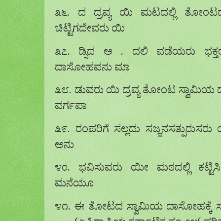
೩೬. ದ ದ್ರವ್ಯ ಯಿ ಮಟದಲ್ಲಿ ತೋಂ
ಚಿಟ್ಟಿಗದೇವರು ಯಿ
೩೭. ಡ್ಸಿದ ಅ . ದಲಿ ವಡೆಯರು ಭಕ್ತರ
ದಾಸೋಹವನು ಮಾ
೩೮. ಡುವರು ಯಿ ದ್ರವ್ಯ ತೋಂಟ ಸ್ವಾಮಿಯ
ವರ್ಗಪಾ
೩೯. ರಂಪರಿಗೆ ಸಲ್ಲದು ಸಜ್ಜನಸತ್ಪುರುಸ
ಅನು
೪೦. ಭವಿಸುವರು ಯೀ ಮಠದಲ್ಲಿ ಕಟ್ಟಿ
ಮನೆಯೂ
೪೧. ಈ ತೋಟದ ಸ್ವಾಮಿಯ ದಾಸೋಹಕ್ಕೆ ಸಲುವ