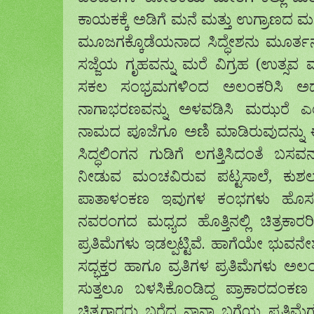
ದಂಪತಿಗಳ ಕೋರಿಕೆಯ ಮೇರೆಗೆ ಕಲ್ಲು ಮಠವ
ಕಾಯಕಕ್ಕೆ ಅಡಿಗೆ ಮನೆ ಮತ್ತು ಉಗ್ರಾಣದ ಮನೆ
ಮೂಜಗಕ್ಕೊಡೆಯನಾದ ಸಿದ್ಧೇಶನು ಮೂರ್ತ
ಸಜ್ಜೆಯ ಗೃಹವನ್ನು ಮರೆ ವಿಗ್ರಹ (ಉತ್ಸವ ಮ
ಸಕಲ ಸಂಭ್ರಮಗಳಿಂದ ಅಲಂಕರಿಸಿ ಅದ
ನಾಗಾಭರಣವನ್ನು ಅಳವಡಿಸಿ ಮಝರೆ ಎಂದ
ನಾಮದ ಪೂಜೆಗೂ ಅಣಿ ಮಾಡಿರುವುದನ್ನು
ಸಿದ್ಧಲಿಂಗನ ಗುಡಿಗೆ ಲಗತ್ತಿಸಿದಂತೆ ಬಸವ
ನೀಡುವ ಮಂಚವಿರುವ ಪಟ್ಟಸಾಲೆ, ಕುಶಲ
ಪಾತಾಳಂಕಣ ಇವುಗಳ ಕಂಭಗಳು ಹೊಸ ರೀತಿಯ
ನವರಂಗದ ಮಧ್ಯದ ಹೊತ್ತಿನಲ್ಲಿ ಚಿತ್ರಕಾ
ಪ್ರತಿಮೆಗಳು ಇಡಲ್ಪಟ್ಟಿವೆ. ಹಾಗೆಯೇ ಭುವನೇ
ಸದ್ಭಕ್ತರ ಹಾಗೂ ವ್ರತಿಗಳ ಪ್ರತಿಮೆಗಳು ಅಲಂಕೃ
ಸುತ್ತಲೂ ಬಳಸಿಕೊಂಡಿದ್ದ ಪ್ರಾಕಾರದಂಕಣ ಕ