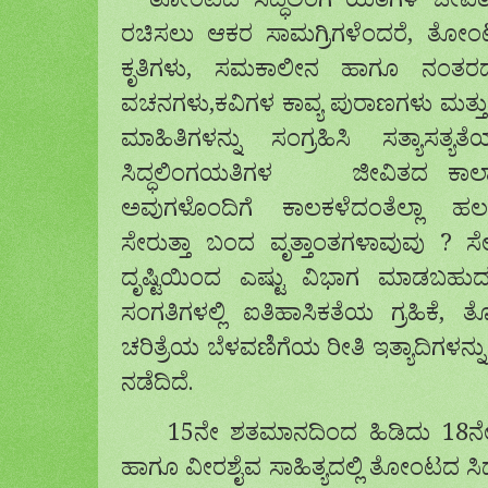
ತೋಂಟದ ಸಿದ್ಧಲಿಂಗ ಯತಿಗಳ ಜೀವಿತ
ರಚಿಸಲು ಆಕರ ಸಾಮಗ್ರಿಗಳೆಂದರೆ, ತೋಂಟ
ಕೃತಿಗಳು, ಸಮಕಾಲೀನ ಹಾಗೂ ನಂತರ
ವಚನಗಳು,ಕವಿಗಳ ಕಾವ್ಯ ಪುರಾಣಗಳು ಮತ್
ಮಾಹಿತಿಗಳನ್ನು ಸಂಗ್ರಹಿಸಿ ಸತ್ಯಾಸತ್ಯತ
ಸಿದ್ಧಲಿಂಗಯತಿಗಳ ಜೀವಿತದ ಕಾಲಾನ
ಅವುಗಳೊಂದಿಗೆ ಕಾಲಕಳೆದಂತೆಲ್ಲಾ ಹ
ಸೇರುತ್ತಾ ಬಂದ ವೃತ್ತಾಂತಗಳಾವುವು ? ಸೇ
ದೃಷ್ಟಿಯಿಂದ ಎಷ್ಟು ವಿಭಾಗ ಮಾಡಬಹು
ಸಂಗತಿಗಳಲ್ಲಿ ಐತಿಹಾಸಿಕತೆಯ ಗ್ರಹಿಕೆ
ಚರಿತ್ರೆಯ ಬೆಳವಣಿಗೆಯ ರೀತಿ ಇತ್ಯಾದಿಗಳನ್ನು 
ನಡೆದಿದೆ.
15ನೇ ಶತಮಾನದಿಂದ ಹಿಡಿದು 18ನೇ
ಹಾಗೂ ವೀರಶೈವ ಸಾಹಿತ್ಯದಲ್ಲಿ ತೋಂಟದ ಸಿ