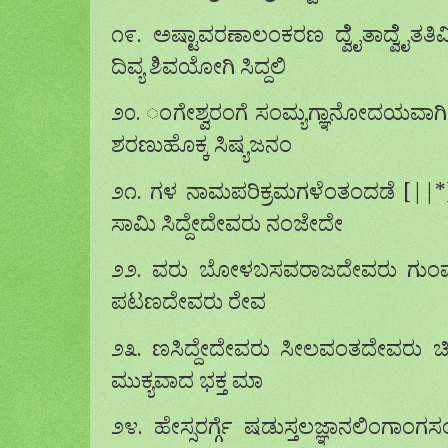
೧೯. ಅಷ್ಟಾವರಣಾಲಂಕರಣ ದ್ವೆೈತಾದ್ವೆೈತತ
ದಿವ್ಯ ಶಿವಯೋಗಿ ಸಿದ್ದಲಿ
೨೦. ಂಗೇಶ್ವರಂಗೆ ಸಂಮ್ಯಗ್ಞಾನೋದಯವಾಗ
ಶರಣುಹೊಕ್ಕ ಸಿಷ್ಯಜನಂ
೨೧. ಗಳ ನಾಮಪರಿಕ್ರಮಗಳೆಂತಂದಡೆ [||*] 
ಸಾಮಿ ಸಿದ್ದೇದೇವರು ನಂಜೇದೇ
೨೨. ವರು ಬೋಳಬಸವರಾಜದೇವರು ಗುಂಮಳ
ಪಟಣದೇವರು ರೇವ
೨೩. ಣಸಿದ್ದೇದೇವರು ಸೀಲವಂತದೇವರು ಚಿ
ಮುಕ್ಯವಾದ ಭಕ್ತ ಮಾ
೨೪. ಹೇಸ್ಸರರ್ಗ್ಗೆ ಷಡುಸ್ತಲಜ್ಞಾನಲಿಂಗ