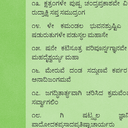
೧೩. ಕ್ಷತ್ರಂಗಳೇ ಪುಷ್ಪ ಚಂದ್ರಪ್ರಕಾಶವೇ
ರುದ್ರಾಕ್ಷಿ ಸಪ್ತ ಸಮುದ್ರಂಗ
೧೪. ಳೇ ಕಮಂಡಲ ಭುವನಶ್ರುಷ್ಟಿಎ ಕ
ಷಡುರುತುಗಳೇ ಪಡುಸ್ಥಲ ಮಹಾಸೇ
೧೫. ಷನೇ ಕಟಿಸೂತ್ರ ಪರಿಪೂರ್ನ್ನಗ್ಞಾನವೇ 
ಮಹದೈಶ್ವರ್ಯ್ಯ ಮಹಾ
೧೬. ಮೇರುವೆ ದಂಡ ಸದ್ಗುಣವೆ ಕರ್ಪರ
ಅನಾದಿಜಂಗಮವೆ
೧೭. ಜಗದ್ಧಿತಾರ್ತ್ಥವಾಗಿ ಚರಿಸಿದ ಕ್ರಮವೆಂ
ಸರ್ವ್ವಾಗಲಿಂ
೧೮. ಗಿ ಷಟ್ಸ್ಥಲ ಜ್ಞಾನಿ ಸ
ಪಾದೋದಕಪ್ರಸಾದಪ್ರತಿಷ್ಟಾಚಾರ್ಯರು