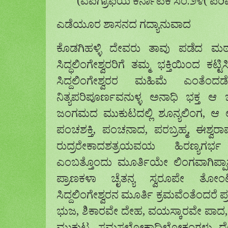
(ಎಪಿಗ್ರಾಫಿಯ ಕರ್ನಾಟಿಕ ಸಂ.೨೪( ಪರಿ
ಎಡೆಯೂರ ಶಾಸನದ ಗದ್ಯಾನುವಾದ
ಕೊಡಗಿಹಳ್ಳಿ ದೇವರು ತಾವು ಪಡೆದ 
ಸಿದ್ಧಲಿಂಗೇಶ್ವರರಿಗೆ ತಮ್ಮ ಭಕ್ತಿಯಿಂದ 
ಸಿದ್ದಲಿಂಗೇಶ್ವರರ ಮಹಿಮೆ ಎಂತೆಂದಡ
ನಿತ್ಯಪರಿಪೂರ್ಣವನುಳ್ಳ ಅನಾಧಿ ಭಕ್ತ ಆ
ಜಂಗಮದ ಮುಕುಟದಲ್ಲಿ ಶೂನ್ಯಲಿಂಗ, ಆ ಲಿಂ
ಪಂಚಶಕ್ತಿ, ಪಂಚನಾದ, ಪರಬ್ರಹ್ಮ, ಈಶ್ವರ
ರುದ್ರರೇಕಾದಶತ್ರಯವಯ ಹಿರಣ್ಯಗರ
ಎಂಬತ್ತೊಂದು ಮೂರ್ತಿಯೇ ಲಿಂಗವಾಗಿಪ್ಪಾ
ಪ್ರಾಣಕಳಾ ಚೈತನ್ಯ ಸ್ವರೂಪೇ ತೋಂಟ
ಸಿದ್ದಲಿಂಗೇಶ್ವರನ ಮೂರ್ತಿ ಕ್ರಮವೆಂತೆಂದರೆ 
ಭುಜ, ಶಿಕಾರವೇ ದೇಹ, ವಯಸ್ಕಾರವೇ ಪಾದ,