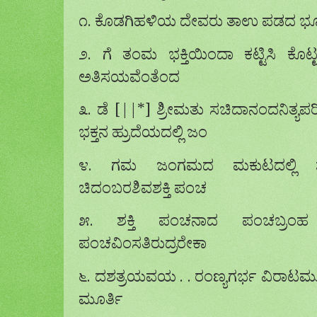
೧. ಕೊಡಗಿಹಳಿಯ ದೇವರು ತಾಉ ಪಡದ ಭ
೨. ಗೆ ತಂಮ ಭಕ್ತಿಯಿಂದಾ ಕಟ್ಟಿಸಿ ಕೊಟ
ಅತಿಸಯವೆಂತೆಂದ
೩. ಡೆ [||*] ಶ್ರೀಮತು ಸಚಿದಾನಂದನಿತ್ಯಪರ
ಭಕ್ತನ ಹ್ರುದೆಯದಲ್ಲಿ ಜಂ
೪. ಗಮ ಜಂಗಮದ ಮಕುಟದಲ್ಲಿ ಶೂನ
ಚಿದಂಬರಶಿವಶಕ್ತಿ ಪಂಚ
೫. ಶಕ್ತಿ ಪಂಚನಾದ ಪಂಚಬ್ರಂಹ ಯ
ಪಂಚವಿಂಸತಿರುದ್ರರೇಕಾ
೬. ದಶತ್ರಯವಯ . . ರಂಣ್ಯಗರ್ಭ ವಿರಾಟ
ಮೂರ್ತಿ